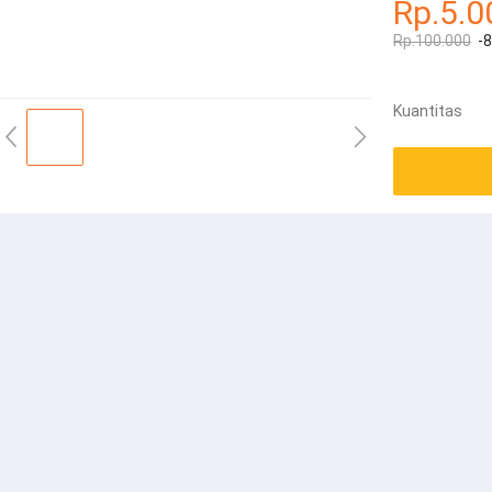
Rp.5.0
Rp.100.000
-
Kuantitas