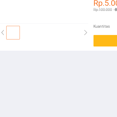
Rp.5.0
Rp.100.000
-
Kuantitas