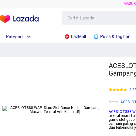
MASU
LazMall
Pulsa & Tagihan
Kategori
ACESLOT8
Gampang 
9.8
Merek
:
ACESLO
ACESLOT888 W
terviral resmi t
game slot gacor
bermain paling 
dan terkemuka 